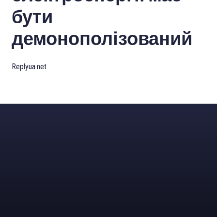
бути
демонополізований
Replyua.net