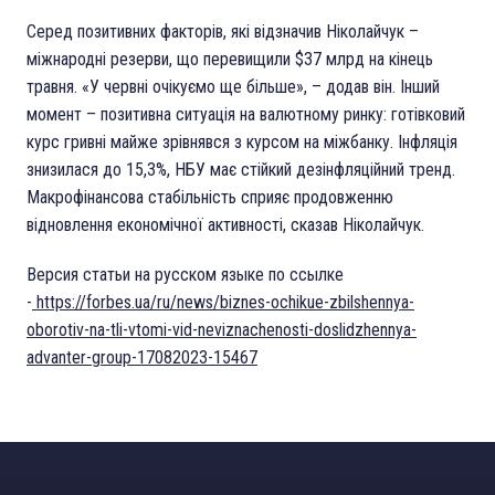
Серед позитивних факторів, які відзначив Ніколайчук –
міжнародні резерви, що перевищили $37 млрд на кінець
травня. «У червні очікуємо ще більше», – додав він. Інший
момент – позитивна ситуація на валютному ринку: готівковий
курс гривні майже зрівнявся з курсом на міжбанку. Інфляція
знизилася до 15,3%, НБУ має стійкий дезінфляційний тренд.
Макрофінансова стабільність сприяє продовженню
відновлення економічної активності, сказав Ніколайчук.
Версия статьи на русском языке по ссылке
-
https://forbes.ua/ru/news/biznes-ochikue-zbilshennya-
oborotiv-na-tli-vtomi-vid-neviznachenosti-doslidzhennya-
advanter-group-17082023-15467