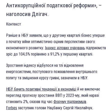
Антикорупційної податкової реформи», –
наголосив Длігач.
Контекст
Раніше в НБУ заявили, що у другому кварталі бізнес уперше
з початку війни оптимістично оцінив перспективи свого
економічного розвитку.
Індекс ділових очікувань
підприємств
зріс до 104,5% порівняно з 91,2% у першому кварталі.
Зростання індексу відбулося на тлі відновлення
енергосистеми, поступового пожвавлення внутрішнього
попиту та зміцнення курсу гривні, зазначили в НБУ.
НБУ бачить позитивні тенденції в економіці
й не виключає
перегляд прогнозу зростання ВВП у 2023-му, який наразі
становить 2%, сказав під час
Форуму підприємців
Forbes
заступник голови Нацбанку Сергій Ніколайчук.