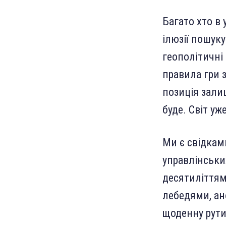
Багато хто в
ілюзії пошуку
геополітичні
правила гри 
позиція зали
буде. Світ уж
Ми є свідкам
управлінськи
десятиліттям
лебедями, ан
щоденну рут