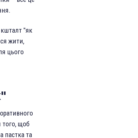
ння.
 кшталт "як
ися жити,
ля цього
"
поративного
 того, щоб
а пастка та