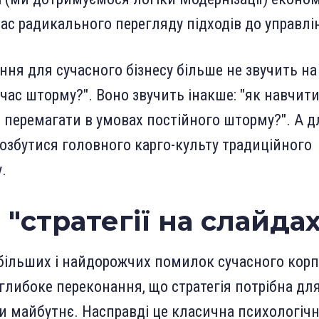
нас радикального перегляду підходів до управлі
ння для сучасного бізнесу більше не звучить на
 час шторму?". Воно звучить інакше: "як навчит
і перемагати в умовах постійного шторму?". А д
озбутися головного карго-культу традиційного
.
 "стратегії на слайдах
більших і найдорожчих помилок сучасного кор
 глибоке переконання, що стратегія потрібна для
 майбутнє. Насправді це класична психологічн