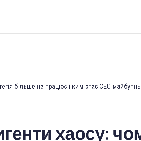
генти хаосу: чо