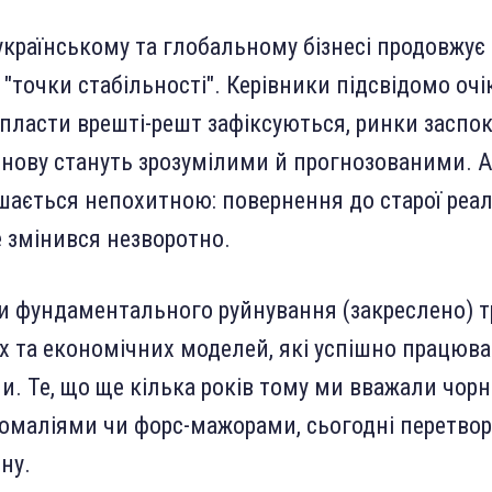
 українському та глобальному бізнесі продовжує
 "точки стабільності". Керівники підсвідомо оч
 пласти врешті-решт зафіксуються, ринки заспок
знову стануть зрозумілими й прогнозованими. 
шається непохитною: повернення до старої реал
е змінився незворотно.
и фундаментального руйнування (закреслено) т
х та економічних моделей, які успішно працюв
и. Те, що ще кілька років тому ми вважали чор
омаліями чи форс-мажорами, сьогодні перетво
ину.