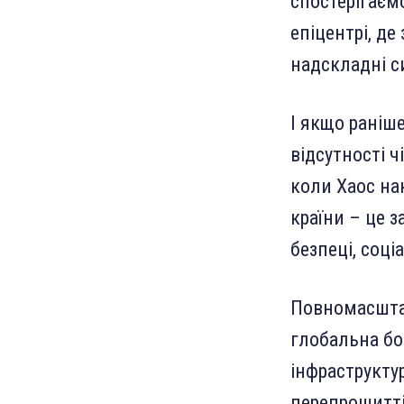
спостерігаєм
епіцентрі, де
надскладні с
І якщо раніш
відсутності ч
коли Хаос на
країни – це 
безпеці, соц
Повномасштаб
глобальна бо
інфраструктур
перепрошитті