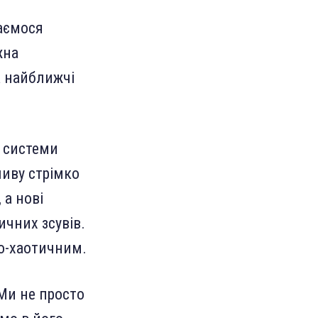
маємося
жна
а найближчі
 системи
ливу стрімко
а нові
ичних зсувів.
но-хаотичним.
Ми не просто