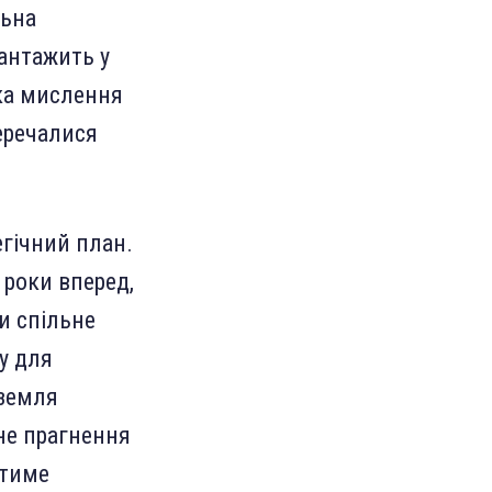
льна
антажить у
іка мислення
перечалися
егічний план.
 роки вперед,
ди спільне
ку для
 земля
ьне прагнення
атиме