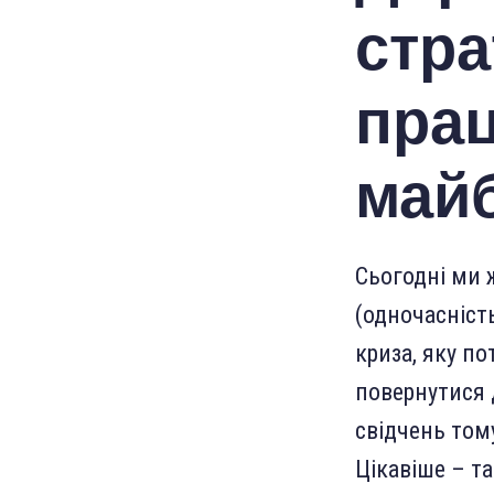
стра
прац
май
Сьогодні ми ж
(одночасніст
криза, яку п
повернутися д
свідчень том
Цікавіше – та