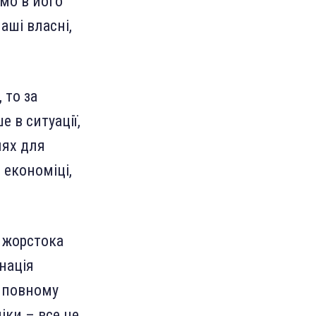
мо в його
аші власні,
 то за
е в ситуації,
лях для
 економіці,
 жорстока
нація
у повному
іки – все це