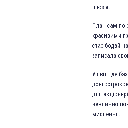
ілюзія.
План сам по 
красивими гр
стає бодай н
записала свої
У світі, де 
довгостроков
для акціонері
невпинно пов
мислення.