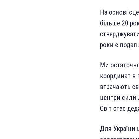
На основі сц
більше 20 рок
стверджувати
роки є подаль
Ми остаточно
координат в 
втрачають св
центри сили 
Світ стає де
Для України 