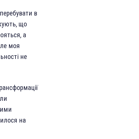
 перебувати в
ікують, що
ояться, а
Але моя
ьності не
рансформації
али
ними
рилося на