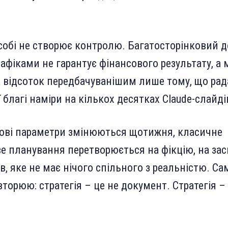
собі не створює контролю. Багатосторінковий д
афіками не гарантує фінансового результату, а 
а відсоток передбачуванішим лише тому, що рад
 благі наміри на кількох десятках Claude-слайді
базові параметри змінюються щотижня, класичне
е планування перетворюється на фікцію, на за
в, яке не має нічого спільного з реальністю. Са
торюю: стратегія – це не документ. Стратегія –