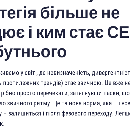
тегія більше не
ює і ким стає С
бутнього
ивемо у світі, де невизначеність, дивергентніс
ь протилежних трендів) стає звичною. Це вже н
отрібно просто перечекати, затягнувши паски, щ
о звичного ритму. Це та нова норма, яка – і вс
у – залишиться і після фазового переходу. Легше
к.