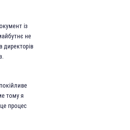
окумент із
майбутнє не
а директорів
в.
спокійливе
ме тому я
 це процес