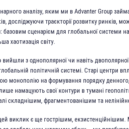
енарного аналізу, яким ми в Advanter Group зай
ів, досліджуючи траєкторії розвитку ринків, мо
: базовим сценарієм для глобальної системи н
ша хаотизація світу.
 вийшли з однополярної чи навіть двополярної
глобальній політичній системі. Старі центри вп
ою монополію на формування порядку денного, 
лише намацують свої контури в тумані геополіт
далі складнішим, фрагментованішим та неліній
цей виклик є ще гострішим, екзистенційнішим. 