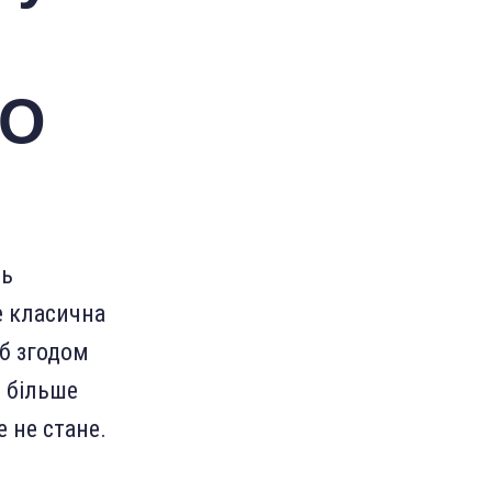
ЕО
ть
е класична
об згодом
е більше
 не стане.