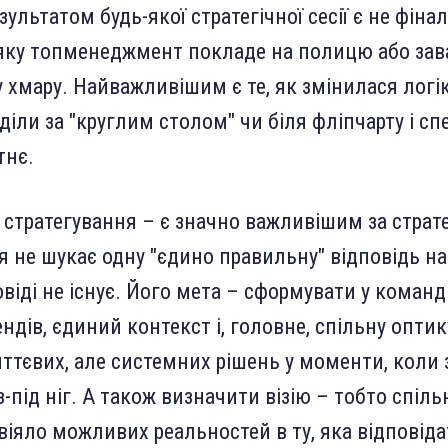
льтатом будь-якої стратегічної сесії є не фіна
 яку топменеджмент покладе на полицю або зав
 хмару. Найважливішим є те, як змінилася лог
діли за "круглим столом" чи біля фліпчарту і с
тнє.
 стратегування – є значно важливішим за страт
я не шукає одну "єдино правильну" відповідь на
овіді не існує. Його мета – сформувати у коман
ндів, єдиний контекст і, головне, спільну опти
ттєвих, але системних рішень у моменти, коли
-під ніг. А також визначити візію – тобто спіл
віяло можливих реальностей в ту, яка відповід