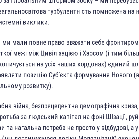
о за глобальним штормом збоку – ми перебуває
 загальносвітова турбулентність помножена на н
истемні виклики.
е ми мали повне право вважати себе фронтиром,
іткої межі між Цивілізацією і Хаосом (і тим більш
копичується на усіх наших кордонах) єдиний ш
заявляти позицію Субʼєкта формування Нового (в
іальному розвитку).
на війна, безпрецедентна демографічна криза,
ротьба за людський капітал на фоні ШІзації, руй
и та нагальна потреба не просто у відбудові, а 
 (ми дотримуємося логіки Модернізації) економ