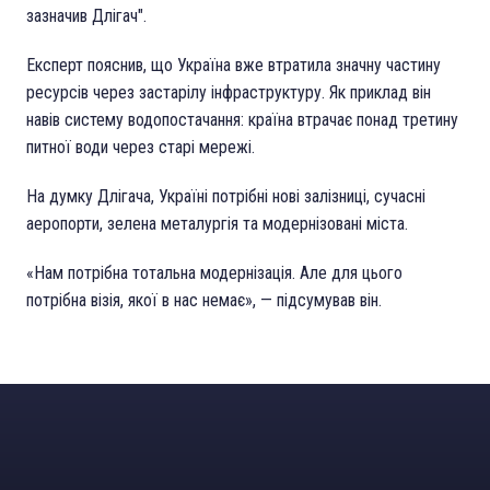
зазначив Длігач".
Експерт пояснив, що Україна вже втратила значну частину
ресурсів через застарілу інфраструктуру. Як приклад він
навів систему водопостачання: країна втрачає понад третину
питної води через старі мережі.
На думку Длігача, Україні потрібні нові залізниці, сучасні
аеропорти, зелена металургія та модернізовані міста.
«Нам потрібна тотальна модернізація. Але для цього
потрібна візія, якої в нас немає», — підсумував він.