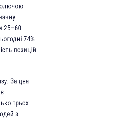
 болючою
значну
м 25–60
сьогодні 74%
ість позицій
зу. За два
 в
зько трьох
людей з