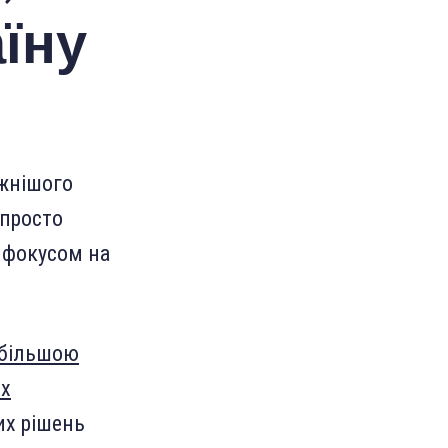
їну
ужнішого
 просто
 фокусом на
 більшою
их
их рішень