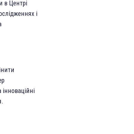
и в Центрі
ослідженнях і
а
інити
ер
 інноваційні
я.