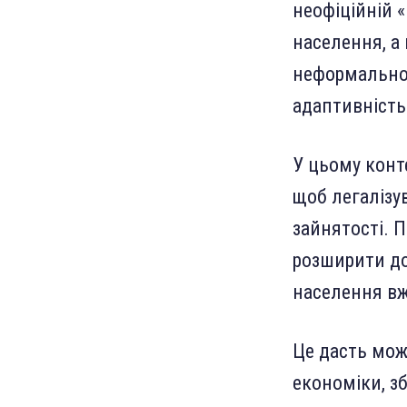
неофіційній «
населення, а 
неформально.
адаптивність
У цьому конт
щоб легалізу
зайнятості. 
розширити до
населення вж
Це дасть мож
економіки, з