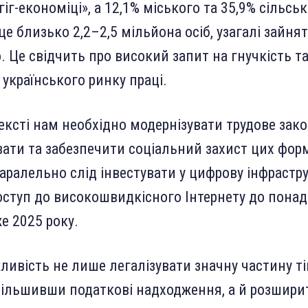
гіг-економіці», а 12,1% міського та 35,9% сільсь
це близько 2,2–2,5 мільйона осіб, узагалі зайнят
 Це свідчить про високий запит на гнучкість т
 українського ринку праці.
ексті нам необхідно модернізувати трудове зак
вати та забезпечити соціальний захист цих фор
Паралельно слід інвестувати у цифрову інфрастру
ступ до високошвидкісного Інтернету до понад
е 2025 року.
ливість не лише легалізувати значну частину ті
більшивши податкові надходження, а й розшири