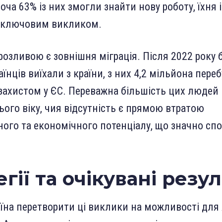
 хоча 63% із них змогли знайти нову роботу, їхня 
 ключовим викликом.
розливою є зовнішня міграція. Після 2022 року 
їнців виїхали з країни, з них 4,2 мільйона пере
ахистом у ЄС. Переважна більшість цих людей
ього віку, чия відсутність є прямою втратою
ного та економічного потенціалу, що значно сп
гії та очікувані резу
їна перетворити ці виклики на можливості для 