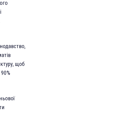
кого
і
а
онодавство,
матів
ктуру, щоб
 90%
ньової
ти