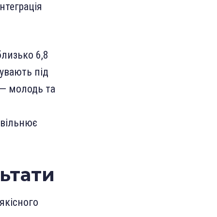
інтеграція
близько 6,8
бувають під
 — молодь та
овільнює
льтати
якісного