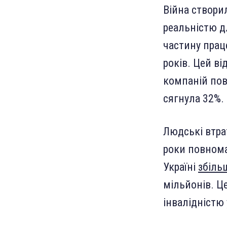
Війна створи
реальністю д
частину прац
років. Цей ві
компаній пов
сягнула 32%.
Людські втра
роки повнома
Україні
збіль
мільйонів. Це
інвалідністю 