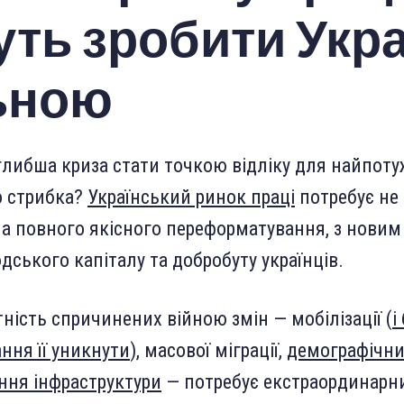
ть зробити Укра
ьною
либша криза стати точкою відліку для найпот
о стрибка?
Український ринок праці
потребує не
 а повного якісного переформатування, з новим
дського капіталу та добробуту українців.
ність спричинених війною змін — мобілізації (
і
ння її уникнути
), масової міграції,
демографічн
ння інфраструктури
— потребує екстраординарн