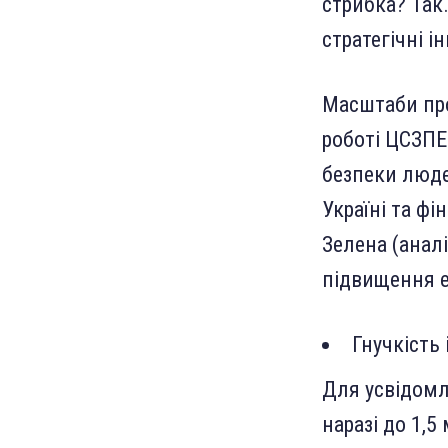
стрибка? Так
стратегічні і
Масштаби про
роботі ЦСЗПЕ
безпеки люде
Україні та фі
Зелена (аналі
підвищення е
Гнучкість 
Для усвідомл
наразі до 1,5