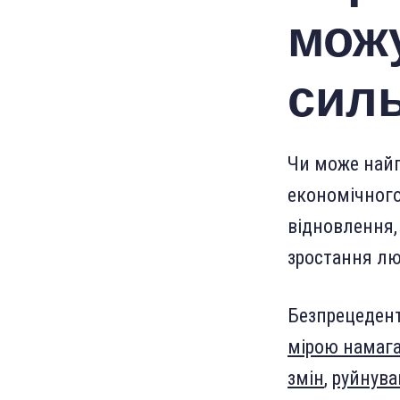
можу
сил
Чи може найг
економічног
відновлення,
зростання лю
Безпрецедент
мірою намага
змін
,
руйнува