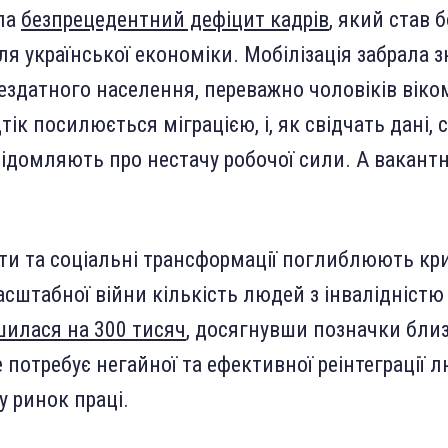
ла
безпрецедентний дефіцит кадрів
, який став
ля української економіки. Мобілізація забрала 
ездатного населення, переважно чоловіків віко
дтік посилюється міграцією, і, як свідчать дані, 
ідомляють про нестачу робочої сили. А вакантн
ти та соціальні трансформації поглиблюють кри
сштабної війни кількість людей з інвалідністю
шилася на 300 тисяч
, досягнувши позначки бли
 потребує негайної та ефективної реінтеграції 
у ринок праці.