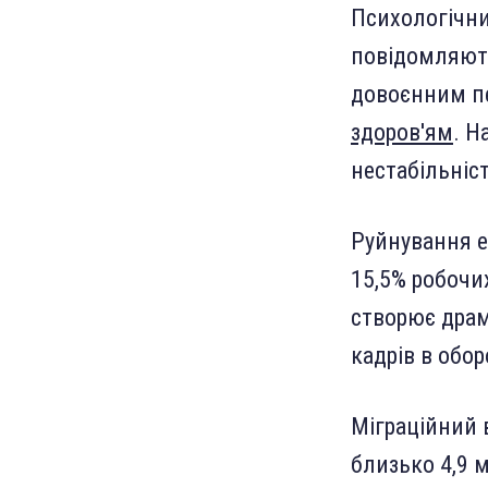
Психологічний
повідомляють
довоєнним пе
здоров'ям
. Н
нестабільніст
Руйнування е
15,5% робочих
створює драм
кадрів в обо
Міграційний 
близько 4,9 