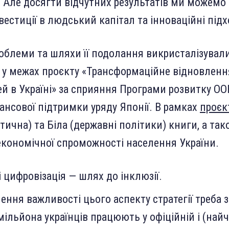
. Але досягти відчутних результатів ми можемо
нвестиції в людський капітал та інноваційні підх
блеми та шляхи її подолання викристалізувал
 у межах проєкту «Трансформаційне відновленн
й в Україні» за сприяння Програми розвитку О
нансової підтримки уряду Японії. В рамках
проєк
тична) та Біла (державні політики) книги, а так
кономічної спроможності населення України.
і цифровізація — шлях до інклюзії.
ення важливості цього аспекту стратегії треба з
 мільйона українців працюють у офіційній і (най