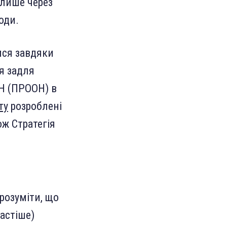
 лише через
оди.
ися завдяки
я задля
ОН (ПРООН) в
ту
розроблені
ож Стратегія
розуміти, що
частіше)