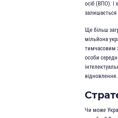
осіб (ВПО). І
залишається
Ще більш заг
мільйона укра
тимчасовим з
особи середн
інтелектуаль
відновлення.
Страте
Чи може Укра