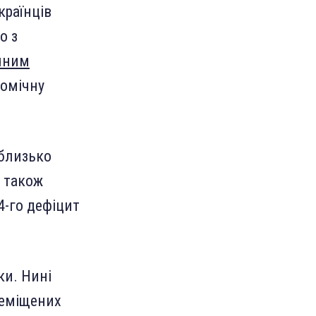
країнців
о з
ічним
номічну
 близько
е також
4-го дефіцит
ки. Нині
реміщених