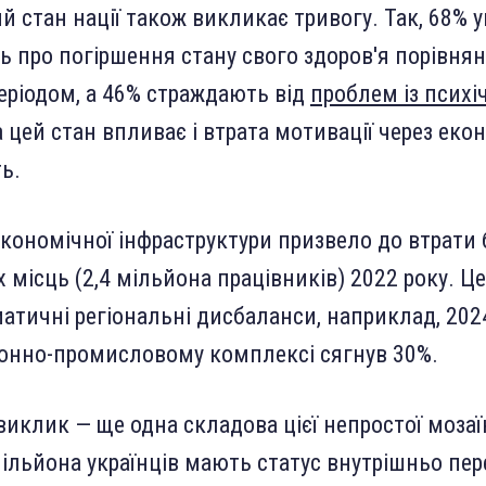
 стан нації також викликає тривогу. Так, 68% у
 про погіршення стану свого здоров'я порівнян
ріодом, а 46% страждають від
проблем із псих
а цей стан впливає і втрата мотивації через еко
ь.
кономічної інфраструктури призвело до втрати
 місць (2,4 мільйона працівників) 2022 року. Ц
атичні регіональні дисбаланси, наприклад, 202
ронно-промисловому комплексі сягнув 30%.
виклик — ще одна складова цієї непростої мозаї
мільйона українців мають статус внутрішньо пе