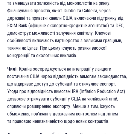
та зменшувати залежність від монополістів на ринку.
Фінансування проєктів, як-от Dubbo та Caldeira, через
державні та приватні канали США, включаючи підтримку від
EXIM Bank (офіційне експортно-кредитне агентство) та DFC,
демонструє можливості залучення капіталу. Ключові
особливості включають партнерство з великими гравцями,
такими як Lynas. При цьому існують ризики високої
конкуренції та екологічних викликів.
Чилі:
Країна зосереджується на інтеграції у ланцюги
постачання США через відповідність вимогам законодавства,
що відкриває доступ до субсидій та стимулює експорт.
Угода про відповідність вимогам IRA (Inflation Reduction Act)
дозволяє отримувати субсидії у США на чилійський літій,
сприяючи розширенню експорту. Менше з тим, існують
обмеження, пов’язані з державним контролем над літієм
та правовою невизначеністю щодо нових контрактів.