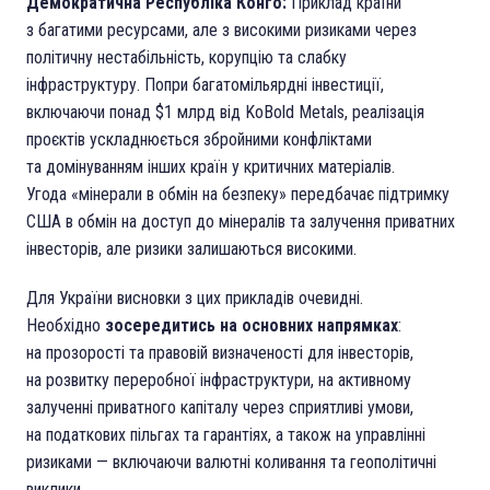
Демократична Республіка Конго:
Приклад країни
з багатими ресурсами, але з високими ризиками через
політичну нестабільність, корупцію та слабку
інфраструктуру. Попри багатомільярдні інвестиції,
включаючи понад $1 млрд від KoBold Metals, реалізація
проєктів ускладнюється збройними конфліктами
та домінуванням інших країн у критичних матеріалів.
Угода «мінерали в обмін на безпеку» передбачає підтримку
США в обмін на доступ до мінералів та залучення приватних
інвесторів, але ризики залишаються високими.
Для України висновки з цих прикладів очевидні.
Необхідно
зосередитись на основних напрямках
:
на прозорості та правовій визначеності для інвесторів,
на розвитку переробної інфраструктури, на активному
залученні приватного капіталу через сприятливі умови,
на податкових пільгах та гарантіях, а також на управлінні
ризиками — включаючи валютні коливання та геополітичні
виклики.