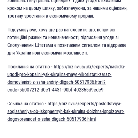
зовнішніх і внутрішніх сценаріях. І дана угода є важливим
кроком на цьому шляху, забезпечуючи, за нашими оцінками,
третину зростання в економічному прориві.
Підсумовуючи, хочу ще раз наголосити, що, попри всі
потенційні ризики та невизначеності, підписання угоди зі
Сполученими Штатами є позитивним сигналом та відкриває
для України нові економічні можливості.
Посилання на статтю -
https://biz.nv.ua/ukr/experts/naslidki-
ugodi-pro-kopalini-yak-ukrajina-maye-vikoristati-zaraz-
domovlenist-z-ssha-andriy-dligach-50517936.html?
code=5b007212-d0c1-4431-90bf-402865d9edc9
Ссылка на статью -
https://biz.nv.ua/experts/posledstviya-
soglasheniya-ob-iskopaemyh-kak-ukraina-dolzhna-ispolzovat-
dogovorennost-s-ssha-dligach-50517936.html