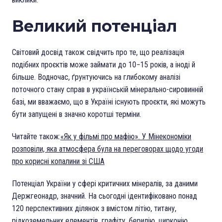
Великий потенціал
Світовий досвід також свідчить про те, що реалізація
подібних проєктів може займати до 10−15 років, а іноді й
більше. Водночас, ґрунтуючись на глибокому аналізі
поточного стану справ в українській мінерально-сировинній
базі, ми вважаємо, що в Україні існують проєкти, які можуть
бути запущені в значно коротші терміни.
Читайте також:
«Як у фільмі про мафію». У Мінекономіки
розповіли, яка атмосфера була на переговорах щодо угоди
про корисні копалини зі США
Потенціал України у сфері критичних мінералів, за даними
Держгеонадр, значний. На сьогодні ідентифіковано понад
120 перспективних ділянок з вмістом літію, титану,
рідкоземельних елементів, графіту, берилію, цирконію.