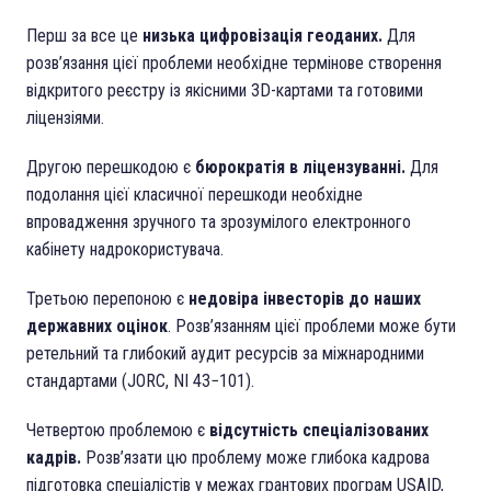
Перш за все це
низька цифровізація геоданих.
Для
розв’язання цієї проблеми необхідне термінове створення
відкритого реєстру із якісними 3D-картами та готовими
ліцензіями.
Другою перешкодою є
бюрократія в ліцензуванні.
Для
подолання цієї класичної перешкоди необхідне
впровадження зручного та зрозумілого електронного
кабінету надрокористувача.
Третьою перепоною є
недовіра інвесторів до наших
державних оцінок
. Розв’язанням цієї проблеми може бути
ретельний та глибокий аудит ресурсів за міжнародними
стандартами (JORC, NI 43−101).
Четвертою проблемою є
відсутність спеціалізованих
кадрів.
Розв’язати цю проблему може глибока кадрова
підготовка спеціалістів у межах грантових програм USAID,