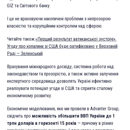
GIZ та Світового банку.
І це не враховуючи накопичені проблеми з непрозорою
власністю та корупційним контролем над сферою.
Читайте також:
«Перший результат ватиканської зустрічі».
Угоду про копалини зі США буде ратифіковано у Верховній
Раді — Зеленський
Врахування міжнародного досвіду, системна робота над
законодавством та прозорістю, а також активне залучення
експертного середовища дозволять Україні ефективно
реалізувати потенціал угоди зі США та сприяти сталому
економічному розвитку.
Економічне моделювання, яке ми провели в Advanter Group,
свідчить про
можливість збільшити ВВП України до 1
трлн доларів в горизонті 15 років
— причому в різних