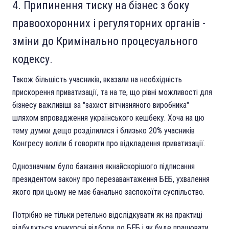
Припинення тиску на бізнес з боку
правоохоронних і регуляторних органів -
зміни до Кримінально процесуального
кодексу.
Також більшість учасників, вказали на необхідність
прискорення приватизації, та на те, що рівні можливості для
бізнесу важливіші за "захист вітчизняного виробника"
шляхом впровадження українського кешбеку. Хоча на цю
тему думки дещо розділилися і близько 20% учасників
Конгресу воліли б говорити про відкладення приватизації.
Однозначним було бажання якнайскорішого підписання
президентом закону про перезавантаження БЕБ, ухвалення
якого при цьому не має банально заспокоїти суспільство.
Потрібно не тільки ретельно відслідкувати як на практиці
відбудуться конкурсні відбори до БЕБ і як буде працювати