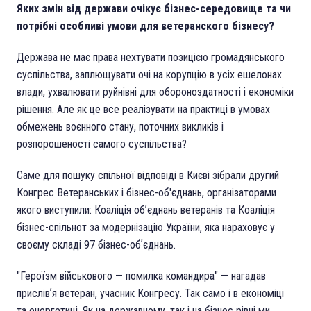
Яких змін від держави очікує бізнес-середовище та чи
потрібні особливі умови для ветеранского бізнесу?
Держава не має права нехтувати позицією громадянського
суспільства, заплющувати очі на корупцію в усіх ешелонах
влади, ухвалювати руйнівні для обороноздатності і економіки
рішення. Але як це все реалізувати на практиці в умовах
обмежень воєнного стану, поточних викликів і
розпорошеності самого суспільства?
Саме для пошуку спільної відповіді в Києві зібрали другий
Конгрес Ветеранських і бізнес-об'єднань, організаторами
якого виступили: Коаліція обʼєднань ветеранів та Коаліція
бізнес-спільнот за модернізацію України, яка нараховує у
своєму складі 97 бізнес-обʼєднань.
"Героїзм військового — помилка командира" — нагадав
прислівʼя ветеран, учасник Конгресу. Так само і в економіці
та енергетиці. Як на державному, так і на бізнес рівні ми