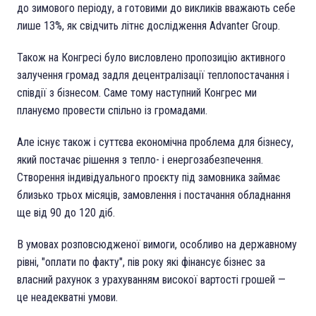
до зимового періоду, а готовими до викликів вважають себе
лише 13%, як свідчить літнє дослідження Advanter Group.
Також на Конгресі було висловлено пропозицію активного
залучення громад задля децентралізації теплопостачання і
співдії з бізнесом. Саме тому наступний Конгрес ми
плануємо провести спільно із громадами.
Але існує також і суттєва економічна проблема для бізнесу,
який постачає рішення з тепло- і енергозабезпечення.
Створення індивідуального проєкту під замовника займає
близько трьох місяців, замовлення і постачання обладнання
ще від 90 до 120 діб.
В умовах розповсюдженої вимоги, особливо на державному
рівні, "оплати по факту", пів року які фінансує бізнес за
власний рахунок з урахуванням високої вартості грошей —
це неадекватні умови.