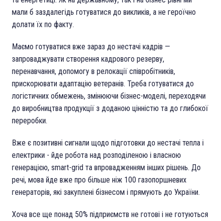
мали б заздалегідь готуватися до викликів, а не героїчно
долати їх по факту.
Маємо готуватися вже зараз до нестачі кадрів —
запроваджувати створення кадрового резерву,
перенавчання, допомогу в релокації співробітників,
прискорювати адаптацію ветеранів. Треба готуватися до
логістичних обмежень, змінюючи бізнес-моделі, переходячи
до виробництва продукції з доданою цінністю та до глибокої
переробки.
Вже є позитивні сигнали щодо підготовки до нестачі тепла і
електрики - йде робота над розподіленою і власною
генерацією, smart-grid та впровадженням інших рішень. До
речі, мова йде вже про більше ніж 100 газопоршневих
генераторів, які закуплені бізнесом і прямують до України.
Хоча все ще понад 50% підприємств не готові і не готуються