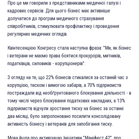
Про це ми говорили з представниками медичної галузі і
кадрових сервісів. Для цього бізнес має активніше
долучатися до програм медичного страхування
співробітників, стимулювати профілактику і проведення
регулярних медичних оглядів.
Квінтесенцією Конгресу стала наступна фраза: "Ми, як бізнес
і ветерани не маємо права боятися прокурорів, митників,
податківців, силовиків - корупціонерів".
З огляду на те, що 22% бізнесів стикалися за останній час з
корупцією, тиском і вимогою хабарів, а 70% підприємств
постраждали від необґрунтованого блокування діяльності - в
тому числі через блокування податкових накладних, а 13%
підприємств відчули зростання тиску на бізнес за останні
два місяці, було запропоновано посилити консолідовану
активність бізнесу і ветеранів для запобігання тиску.
Мова йшла про активізацію Ініціативи "Маніфест 42", про