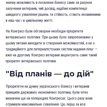
значну можливість в посиленні бізнесу саме за рахунок
залучення ветеранів, чий досвід, надбані компетенції
швидкого ухвалення рішень та стійкість, стають незамінними
в наш час і в цивільному житті.
На Конгресі були обговорені необхідні пріоритети
ветеранської політики. При цьому було запропоновано у
цьому питанні виходити зі створення можливостей, а не з
традиційного для патерналістських систем надання пільг —
вже на другому Конгресі ветерани акцентують саме такий
пріоритет ветеранської політики.
"Від планів — до дій"
Пріоритетні на думку українського бізнесу і ветеранів
принципи державної економічної політики, були чітко
визначені ще на попередніх Конгресах. Цього разу вони
отримали максимальне схвалення. Це, перш за все: