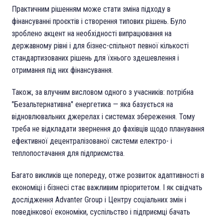
Практичним рішенням може стати зміна підходу в
фінансуванні проєктів і створення типових рішень. Було
зроблено акцент на необхідності випрацювання на
державному рівні і для бізнес-спільнот певної кількості
стандартизованих рішень для їхнього здешевлення і
отримання під них фінансування.
Також, за влучним висловом одного з учасників: потрібна
"Безальтернативна" енергетика — яка базується на
відновлювальних джерелах і системах збереження. Тому
треба не відкладати звернення до фахівців щодо планування
ефективної децентралізованої системи електро- і
теплопостачання для підприємства.
Багато викликів ще попереду, отже розвиток адаптивності в
економіці і бізнесі стає важливим пріоритетом. І як свідчать
дослідження Advanter Group і Центру соціальних змін і
поведінкової економіки, суспільство і підприємці бачать