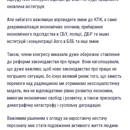
оновлена інституція.
Але набагато важливіше впровадити зміни до КПК, а саме
декриміналізація економічних злочинів, прибирання
економічного підслідства в СБУ, поліції, ДБР та інших
інституцій і концентрації його в БЕБ та інші зміни.
Також, члени конгресу виказали дуже обережне ставлення
до реформи законодавства про працю. Вони наголошували,
що дуже важливо, щоб нове законодавство про працю не
погіршило ситуацію, бо існує великий ризик того, що замість
перемоги над радянщиною ми отримаємо неосоціалістичну
модель, яка не відповідатиме рівню розвитку економіки,
вимогам економічних свобод і розвитку, а також прискорить
демографічну катастрофу і суспільну деградацію.
Важливим рішенням з огляду на наростаючу нестачу
персоналу має стати подовження активного життя людини.